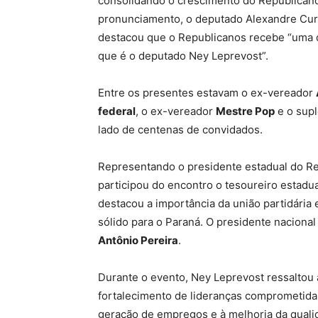
consolidando o crescimento do Republicanos
pronunciamento, o deputado Alexandre Curi,
destacou que o Republicanos recebe “uma da
que é o deputado Ney Leprevost”.
Entre os presentes estavam o ex-vereador
federal
, o ex-vereador
Mestre Pop
e o sup
lado de centenas de convidados.
Representando o presidente estadual do R
participou do encontro o tesoureiro estadua
destacou a importância da união partidária 
sólido para o Paraná. O presidente naciona
Antônio Pereira
.
Durante o evento, Ney Leprevost ressaltou 
fortalecimento de lideranças comprometidas
geração de empregos e à melhoria da quali