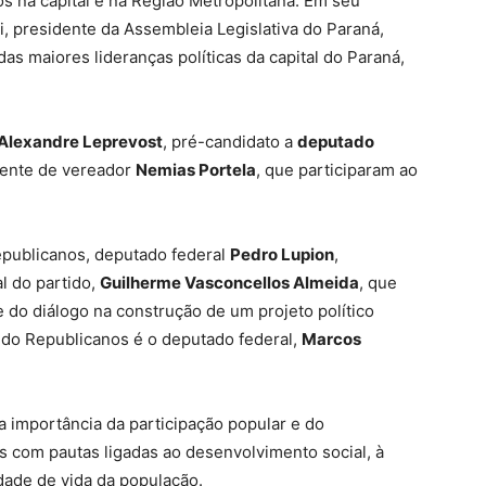
 na capital e na Região Metropolitana. Em seu
 presidente da Assembleia Legislativa do Paraná,
s maiores lideranças políticas da capital do Paraná,
Alexandre Leprevost
, pré-candidato a
deputado
lente de vereador
Nemias Portela
, que participaram ao
epublicanos, deputado federal
Pedro Lupion
,
l do partido,
Guilherme Vasconcellos Almeida
, que
e do diálogo na construção de um projeto político
l do Republicanos é o deputado federal,
Marcos
a importância da participação popular e do
 com pautas ligadas ao desenvolvimento social, à
dade de vida da população.