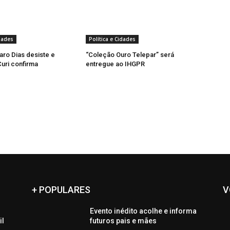
idades
Política e Cidades
aro Dias desiste e
“Coleção Ouro Telepar” será
uri confirma
entregue ao IHGPR
+ POPULARES
V
Evento inédito acolhe e informa
il
futuros pais e mães