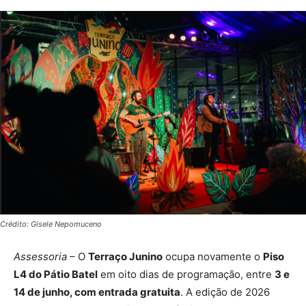
Crédito: Gisele Nepomuceno
Assessoria
– O
Terraço Junino
ocupa novamente o
Piso
L4 do Pátio Batel
em oito dias de programação, entre
3 e
14 de junho, com entrada gratuita
. A edição de 2026