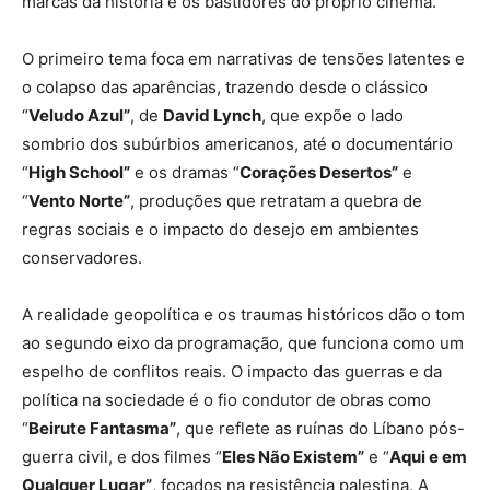
marcas da história e os bastidores do próprio cinema.
O primeiro tema foca em narrativas de tensões latentes e
o colapso das aparências, trazendo desde o clássico
“
Veludo Azul”
, de
David Lynch
, que expõe o lado
sombrio dos subúrbios americanos, até o documentário
“
High School”
e os dramas “
Corações Desertos”
e
“
Vento Norte”
, produções que retratam a quebra de
regras sociais e o impacto do desejo em ambientes
conservadores.
A realidade geopolítica e os traumas históricos dão o tom
ao segundo eixo da programação, que funciona como um
espelho de conflitos reais. O impacto das guerras e da
política na sociedade é o fio condutor de obras como
“
Beirute Fantasma”
, que reflete as ruínas do Líbano pós-
guerra civil, e dos filmes “
Eles Não Existem”
e “
Aqui e em
Qualquer Lugar”
, focados na resistência palestina. A