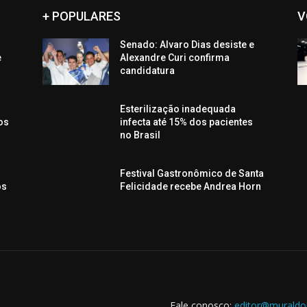
+ POPULARES
V
Senado: Alvaro Dias desiste e
e
Alexandre Curi confirma
candidatura
Esterilização inadequada
os
infecta até 15% dos pacientes
no Brasil
Festival Gastronômico de Santa
os
Felicidade recebe Andrea Horn
Fale conosco:
editor@muraldo