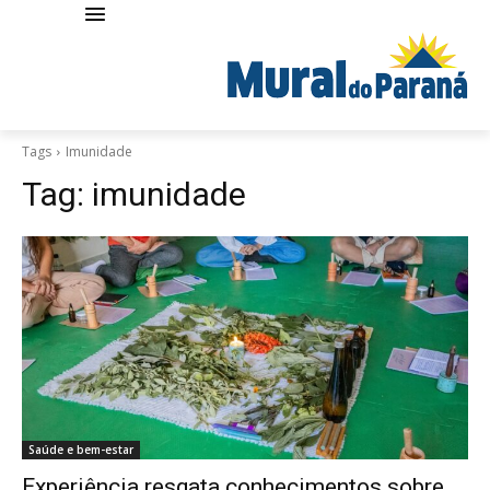
Tags
Imunidade
Tag:
imunidade
Saúde e bem-estar
Experiência resgata conhecimentos sobre