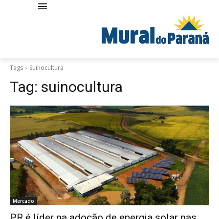
Tags
Suinocultura
Tag:
suinocultura
Mercado
PR é líder na adoção de energia solar nas