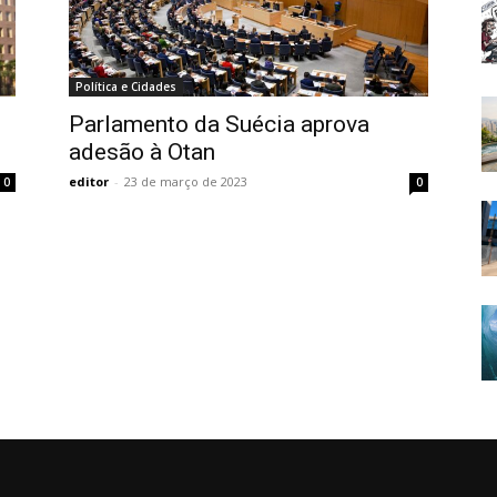
Política e Cidades
Parlamento da Suécia aprova
adesão à Otan
editor
-
23 de março de 2023
0
0