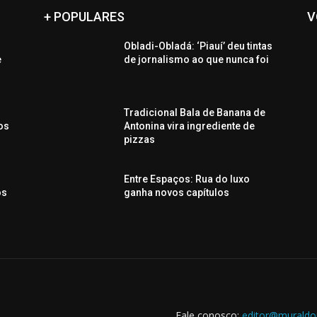
+ POPULARES
V
Obladi-Obladá: ‘Piauí’ deu tintas
e
de jornalismo ao que nunca foi
Tradicional Bala de Banana de
os
Antonina vira ingrediente de
pizzas
Entre Espaços: Rua do luxo
os
ganha novos capítulos
Fale conosco:
editor@muraldo