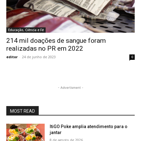
Educação, Ciência e Fé
214 mil doações de sangue foram
realizadas no PR em 2022
editor
-
24 de junho de 2023
0
- Advertisment -
MOST READ
ItiGO Poke amplia atendimento para o
jantar
8 de agosto de 2026