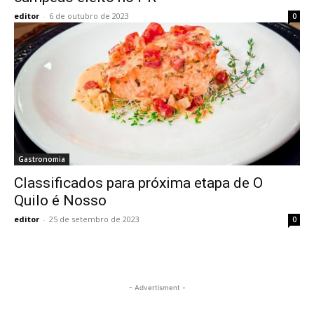
editor
-
6 de outubro de 2023
0
Gastronomia
Classificados para próxima etapa de O
Quilo é Nosso
editor
-
25 de setembro de 2023
0
- Advertisment -