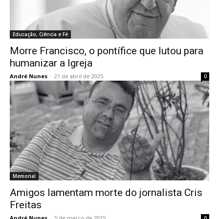
Educação, Ciência e Fé
Morre Francisco, o pontífice que lutou para
humanizar a Igreja
André Nunes
-
21 de abril de 2025
0
Memorial
Amigos lamentam morte do jornalista Cris
Freitas
André Nunes
-
5 de março de 2025
0