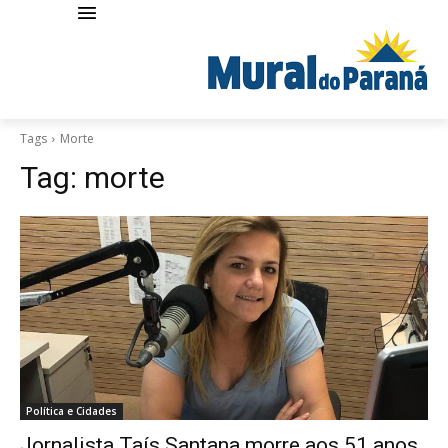
Tags
Morte
Tag:
morte
Política e Cidades
Jornalista Taís Santana morre aos 51 anos