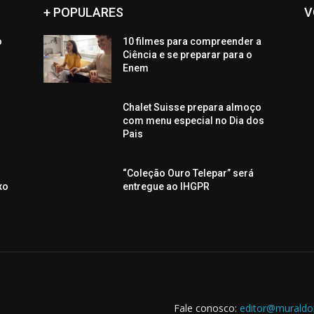
+ POPULARES
V
o
10 filmes para compreender a
o
Ciência e se preparar para o
Enem
Chalet Suisse prepara almoço
com menu especial no Dia dos
Pais
“Coleção Ouro Telepar” será
xo
entregue ao IHGPR
Fale conosco:
editor@muraldo