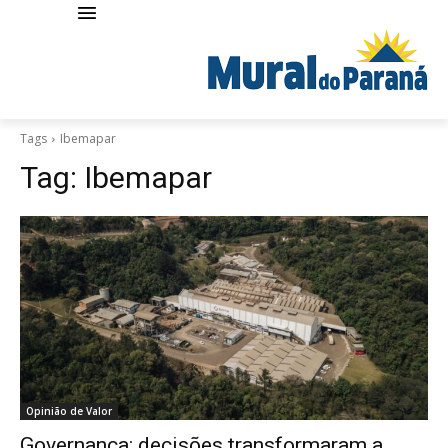
Tags
Ibemapar
Tag:
Ibemapar
Opinião de Valor
Governança: decisões transformaram a