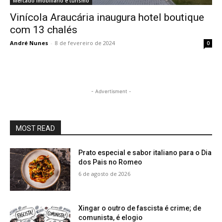
Mercado imobiliário e turismo
Vinícola Araucária inaugura hotel boutique
com 13 chalés
André Nunes
-
8 de fevereiro de 2024
0
- Advertisment -
MOST READ
Prato especial e sabor italiano para o Dia
dos Pais no Romeo
6 de agosto de 2026
Xingar o outro de fascista é crime; de
comunista, é elogio