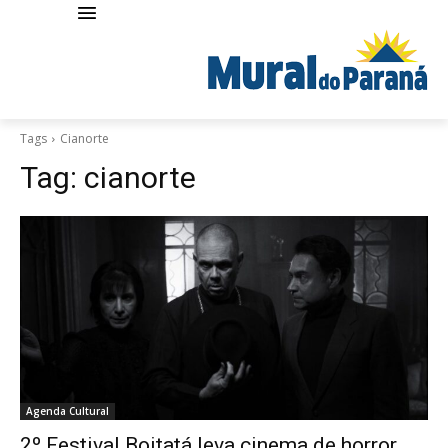
Tags
Cianorte
Tag:
cianorte
Agenda Cultural
2º Festival Boitatá leva cinema de horror