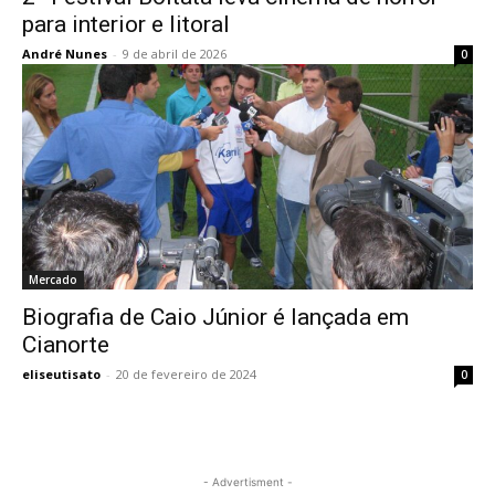
para interior e litoral
André Nunes
-
9 de abril de 2026
0
Mercado
Biografia de Caio Júnior é lançada em
Cianorte
eliseutisato
-
20 de fevereiro de 2024
0
- Advertisment -