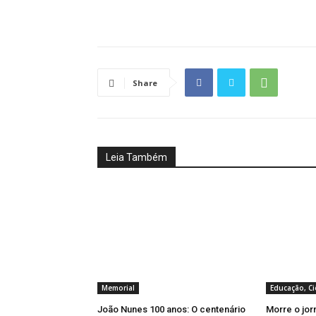
Share
Leia Também
Memorial
Educação, Ci
João Nunes 100 anos: O centenário
Morre o jor