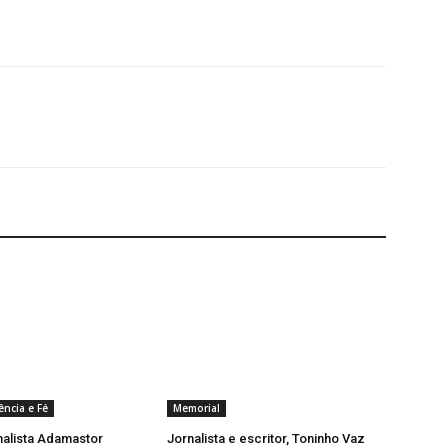
ência e Fé
Memorial
nalista Adamastor
Jornalista e escritor, Toninho Vaz