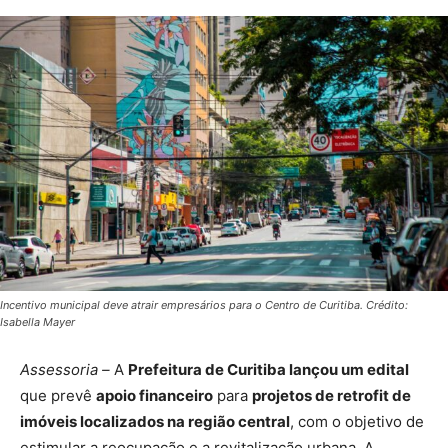
Incentivo municipal deve atrair empresários para o Centro de Curitiba. Crédito:
Isabella Mayer
Assessoria –
A
Prefeitura de Curitiba lançou um edital
que prevê
apoio financeiro
para
projetos de retrofit de
imóveis localizados na região central
, com o objetivo de
estimular a reocupação e a revitalização urbana. A