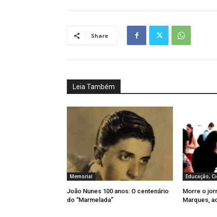
Share
Leia Também
Memorial
Educação, Ci
João Nunes 100 anos: O centenário
Morre o jor
do “Marmelada”
Marques, a