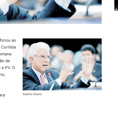
efonou ao
Curitiba
semana
ção de
 e PV. O
no,
.
Rubens Bueno
ara