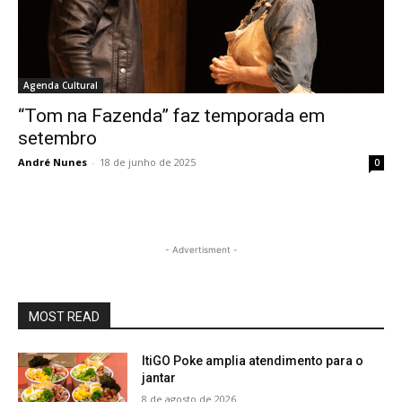
Agenda Cultural
“Tom na Fazenda” faz temporada em
setembro
André Nunes
-
18 de junho de 2025
0
- Advertisment -
MOST READ
ItiGO Poke amplia atendimento para o
jantar
8 de agosto de 2026