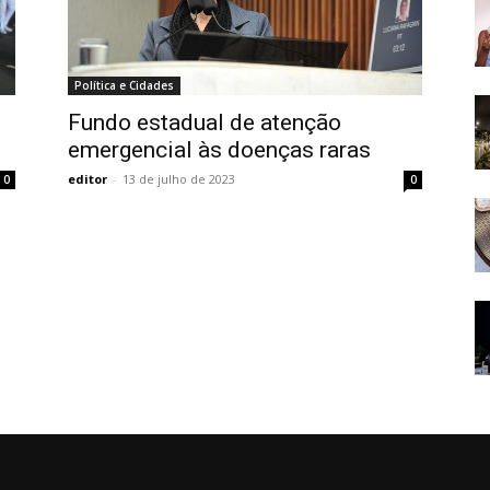
Política e Cidades
Fundo estadual de atenção
l
emergencial às doenças raras
editor
-
13 de julho de 2023
0
0