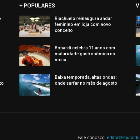
+ POPULARES
V
o
Riachuelo reinaugura andar
o
feminino em loja com novo
conceito
Bobardí celebra 11 anos com
maturidade gastronômica no
menu
Baixa temporada, altas ondas:
xo
onde surfar no mês de agosto
Fale conosco:
editor@muraldo