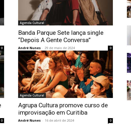
Agenda Cultural
Banda Parque Sete lança single
“Depois A Gente Conversa”
André Nunes
-
29 de maio de 2024
0
0
Agenda Cultural
e
Agrupa Cultura promove curso de
improvisação em Curitiba
André Nunes
-
16 de abril de 2024
0
0