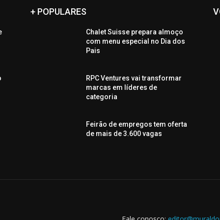
+ POPULARES
V
e
Chalet Suisse prepara almoço
com menu especial no Dia dos
Pais
o
RPC Ventures vai transformar
marcas em líderes de
categoria
Feirão de empregos tem oferta
de mais de 3.600 vagas
Fale conosco:
editor@muraldo