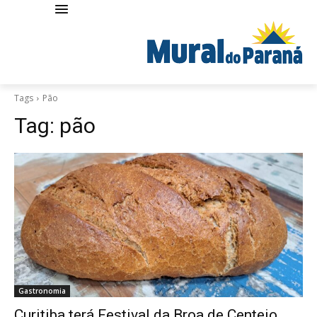
Tags
Pão
Tag:
pão
Gastronomia
Curitiba terá Festival da Broa de Centeio