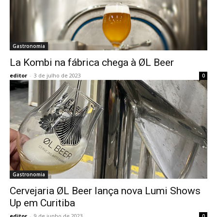
Gastronomia
La Kombi na fábrica chega à ØL Beer
editor
-
3 de julho de 2023
0
Gastronomia
Cervejaria ØL Beer lança nova Lumi Shows
Up em Curitiba
editor
-
9 de junho de 2023
0