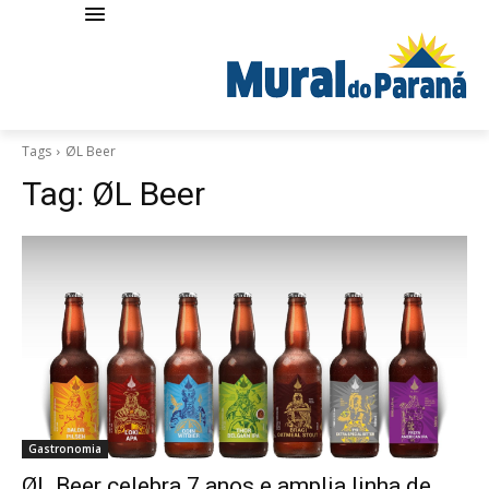
Tags
ØL Beer
Tag:
ØL Beer
Gastronomia
ØL Beer celebra 7 anos e amplia linha de