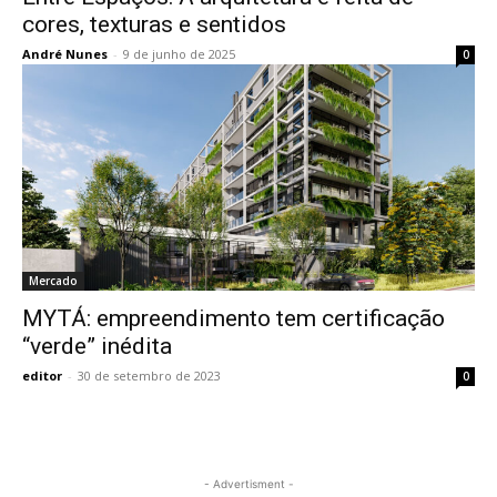
cores, texturas e sentidos
André Nunes
-
9 de junho de 2025
0
Mercado
MYTÁ: empreendimento tem certificação
“verde” inédita
editor
-
30 de setembro de 2023
0
- Advertisment -