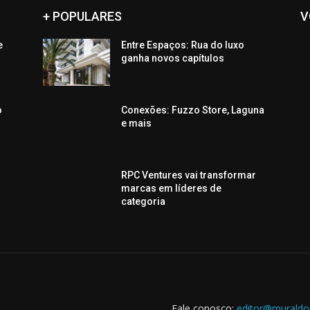
+ POPULARES
V
e
Entre Espaços: Rua do luxo
ganha novos capítulos
o
Conexões: Fuzzo Store, Laguna
e mais
RPC Ventures vai transformar
marcas em líderes de
categoria
Fale conosco:
editor@muraldo