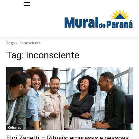
Tags
Inconsciente
Tag:
inconsciente
Colunas
Eloi Zanetti – Rituais: empresas e pessoas