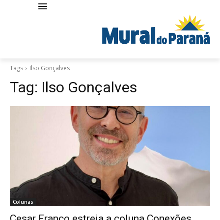
Tags
Ilso Gonçalves
Tag:
Ilso Gonçalves
Colunas
Cesar Franco estreia a coluna Conexões