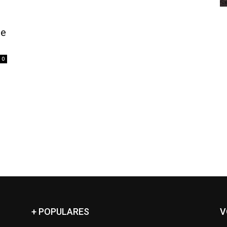
le
0
+ POPULARES
V