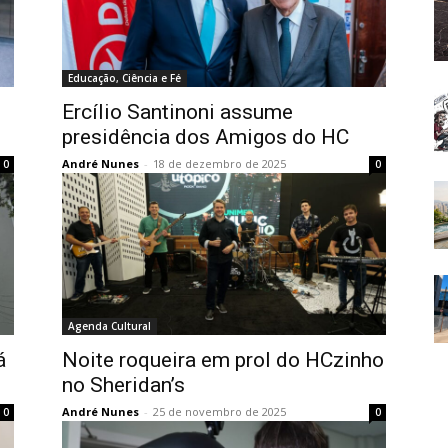
Educação, Ciência e Fé
Ercílio Santinoni assume
presidência dos Amigos do HC
André Nunes
-
18 de dezembro de 2025
0
0
Agenda Cultural
á
Noite roqueira em prol do HCzinho
no Sheridan’s
André Nunes
-
25 de novembro de 2025
0
0