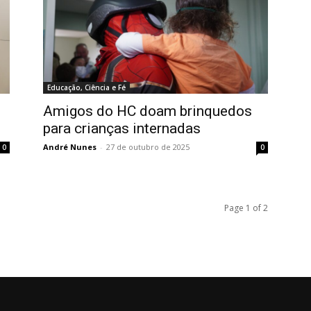
Educação, Ciência e Fé
Amigos do HC doam brinquedos
para crianças internadas
André Nunes
-
27 de outubro de 2025
0
0
Page 1 of 2