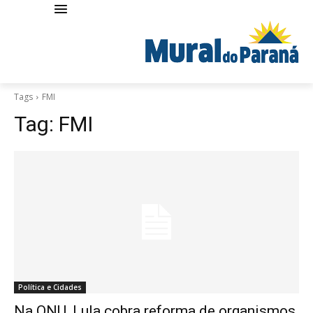
Tags
FMI
Tag:
FMI
Política e Cidades
Na ONU, Lula cobra reforma de organismos