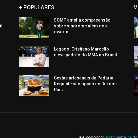
+ POPULARES
V
SOMP amplia compreensão
il
sobre síndrome além dos
ovários
Legado: Cristiano Marcello
eleva padrão do MMA no Brasil
Cestas artesanais da Padaria
Requinte são opção no Dia dos
Pais
Fale conosco:
editor@muraldo