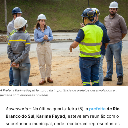
A Prefeita Karime Fayad lembrou da importância de projetos desenvolvidos em
parceria com empresas privadas
Assessoria
– Na última quarta-feira (5), a
prefeita
de Rio
Branco do Sul, Karime Fayad,
esteve em reunião com o
secretariado municipal, onde receberam representantes