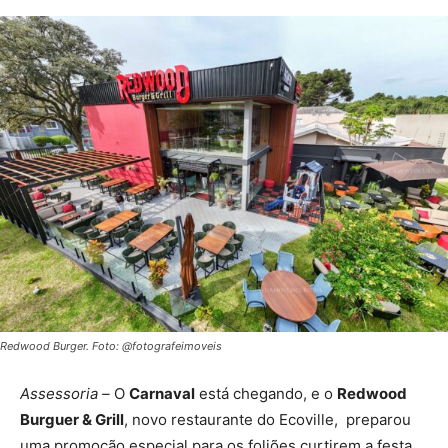
Redwood Burger. Foto: @fotografeimoveis
Assessoria –
O
Carnaval
está chegando, e o
Redwood
Burguer & Grill
, novo restaurante do Ecoville, preparou
uma promoção especial para os foliões curtirem a festa