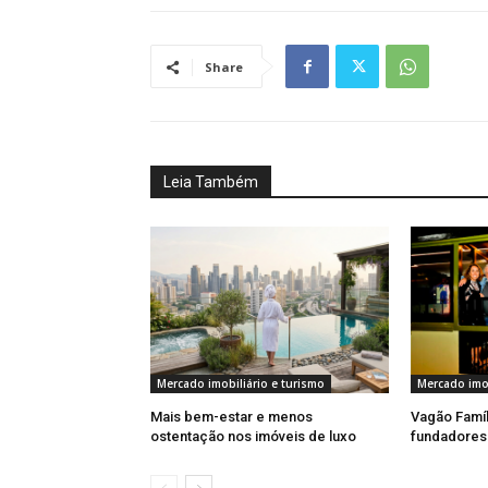
Share
Leia Também
Mercado imobiliário e turismo
Mercado imob
Mais bem-estar e menos
Vagão Famí
ostentação nos imóveis de luxo
fundadores