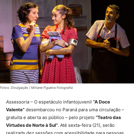
Fotos: Divulgação / Miriane Figueira Fotografia
Assessoria
–
O espetáculo infantojuvenil
“A Doce
Valente”
desembarcou no Paraná para uma circulação –
gratuita e aberta ao público – pelo projeto
“Teatro das
Virtudes de Norte à Sul”
. Até sexta-feira (21), serão
realizads dez sessões com acessibilidade para pessoas