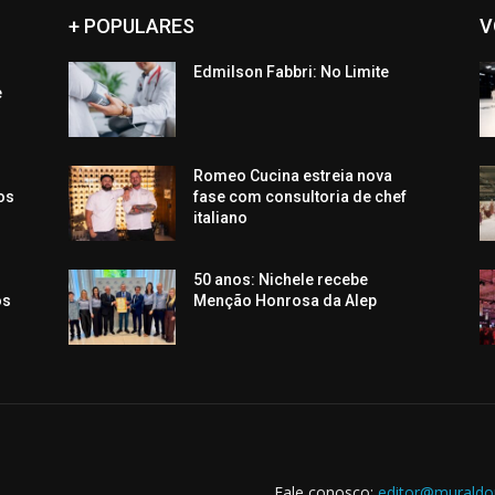
+ POPULARES
V
Edmilson Fabbri: No Limite
e
Romeo Cucina estreia nova
os
fase com consultoria de chef
italiano
50 anos: Nichele recebe
os
Menção Honrosa da Alep
Fale conosco:
editor@muraldo