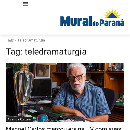
Tags
Teledramaturgia
Tag:
teledramaturgia
Agenda Cultural
Manoel Carlos marcou era na TV com suas