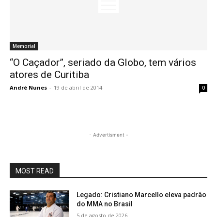
Memorial
“O Caçador”, seriado da Globo, tem vários
atores de Curitiba
André Nunes
-
19 de abril de 2014
0
- Advertisment -
MOST READ
Legado: Cristiano Marcello eleva padrão
do MMA no Brasil
5 de agosto de 2026