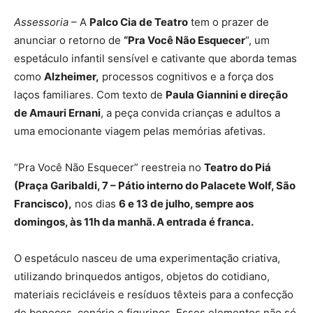
Assessoria
– A
Palco Cia de Teatro
tem o prazer de
anunciar o retorno de
“Pra Você Não Esquecer
“, um
espetáculo infantil sensível e cativante que aborda temas
como
Alzheimer,
processos cognitivos e a força dos
laços familiares. Com texto de
Paula Giannini e direção
de Amauri Ernani
, a peça convida crianças e adultos a
uma emocionante viagem pelas memórias afetivas.
“Pra Você Não Esquecer” reestreia no
Teatro do Piá
(Praça Garibaldi, 7 – Pátio interno do Palacete Wolf, São
Francisco),
nos dias
6 e 13 de julho, sempre aos
domingos, às 11h da manhã. A entrada é franca.
O espetáculo nasceu de uma experimentação criativa,
utilizando brinquedos antigos, objetos do cotidiano,
materiais recicláveis e resíduos têxteis para a confecção
de bonecos, cenário e figurinos. Esses elementos não só