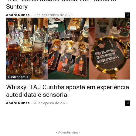
Suntory
André Nunes
-
9 de dezembro de 2025
0
Gastronomia
Whisky: TAJ Curitiba aposta em experiência
autodidata e sensorial
André Nunes
-
20 de agosto de 2025
0
- Advertisment -