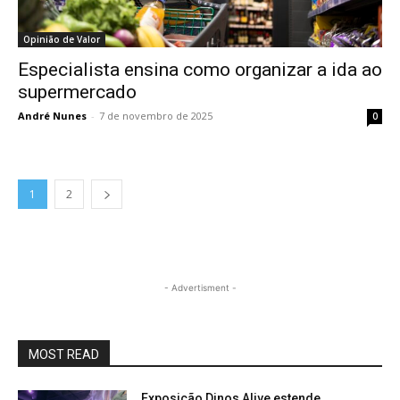
Opinião de Valor
Especialista ensina como organizar a ida ao
supermercado
André Nunes
-
7 de novembro de 2025
0
1
2
- Advertisment -
MOST READ
Exposição Dinos Alive estende