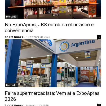
Mercado
Na ExpoApras, JBS combina churrasco e
conveniência
André Nunes
-
13 de abril de 2026
0
Mercado
Feira supermercadista: Vem aí a ExpoApras
2026
André Nunes
-
9 de abril de 2026
0