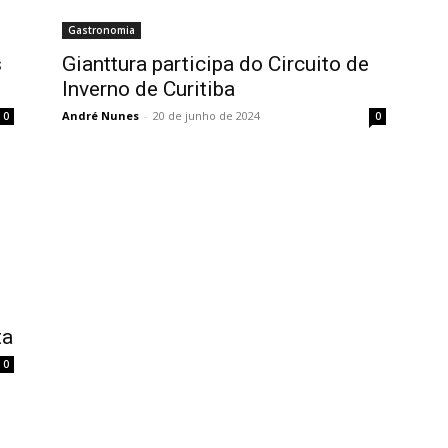
Gastronomia
s
Gianttura participa do Circuito de
Inverno de Curitiba
André Nunes
-
20 de junho de 2024
0
0
ta
0