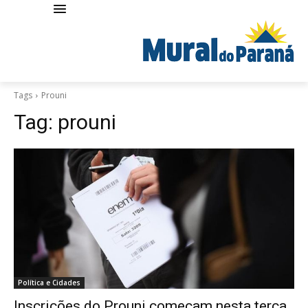
Tags
Prouni
Tag:
prouni
Política e Cidades
Inscrições do Prouni começam nesta terça