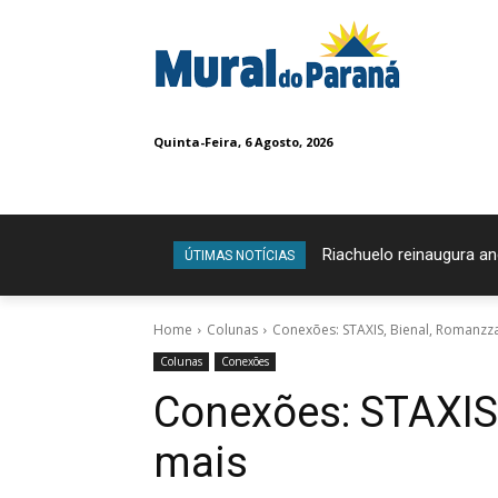
Quinta-Feira, 6 Agosto, 2026
Riachuelo reinaugura and
Confira os vencedore
ÚTIMAS NOTÍCIAS
Home
Colunas
Conexões: STAXIS, Bienal, Romanzz
Colunas
Conexões
Conexões: STAXIS
mais