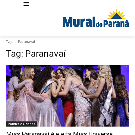
Tags
Paranavaí
Tag:
Paranavaí
Política e Cidades
Miss Paranavaí é eleita Miss Universe