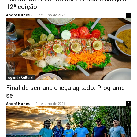
12ª edição
André Nunes
-
30 de julho de 2026
0
Agenda Cultural
Final de semana chega agitado. Programe-
se
André Nunes
-
10 de julho de 2026
0