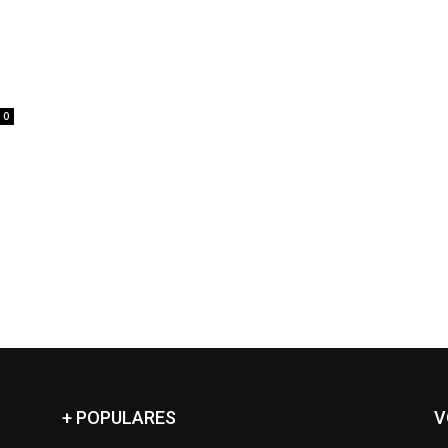
0
+ POPULARES
V