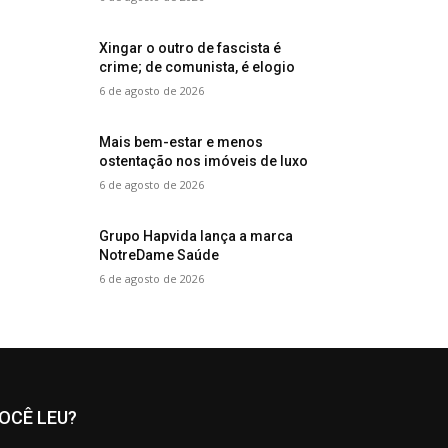
Xingar o outro de fascista é
crime; de comunista, é elogio
6 de agosto de 2026
Mais bem-estar e menos
ostentação nos imóveis de luxo
6 de agosto de 2026
Grupo Hapvida lança a marca
NotreDame Saúde
6 de agosto de 2026
OCÊ LEU?