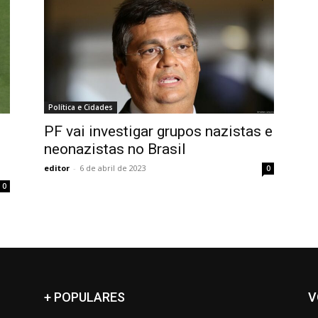
Política e Cidades
PF vai investigar grupos nazistas e
neonazistas no Brasil
editor
-
6 de abril de 2023
0
0
+ POPULARES
V