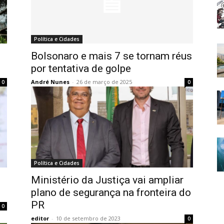
Política e Cidades
Bolsonaro e mais 7 se tornam réus
por tentativa de golpe
André Nunes
-
26 de março de 2025
0
0
Política e Cidades
Ministério da Justiça vai ampliar
plano de segurança na fronteira do
PR
0
editor
-
10 de setembro de 2023
0