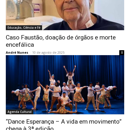
Educação, Ciência e Fé
Caso Faustão, doação de órgãos e morte
encefálica
André Nunes
-
10 de agosto de 2025
0
Agenda Cultural
“Dance Esperança – A vida em movimento”
chega à 3ª edição